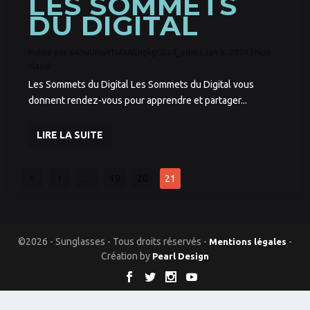
LES SOMMETS
DU DIGITAL
Publié par
64JwURwYNAxAEngkgGEz4_adm
|
Jan 5, 2020
|
Non
classé
Les Sommets du Digital Les Sommets du Digital vous
donnent rendez-vous pour apprendre et partager...
LIRE LA SUITE
1
…
19
20
21
©2026 - Sunglasses - Tous droits réservés -
-
Mentions légales
Création by
Pearl Design