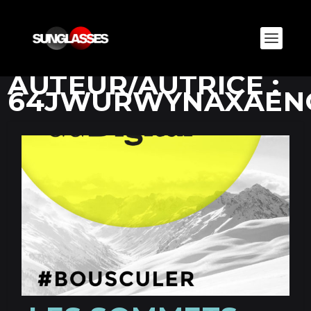
AUTEUR/AUTRICE :
64JWURWYNAXAEN