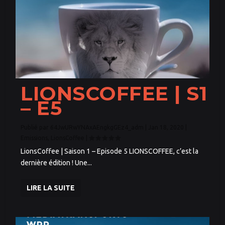
LIONSCOFFEE | S1
– E5
Publié par
64JwURwYNAxAEngkgGEz4_adm
|
Jan 18, 2020
|
Emissions
,
LionsCoffee
|
LionsCoffee | Saison 1 – Episode 5 LIONSCOFFEE, c’est la
dernière édition ! Une...
LIRE LA SUITE