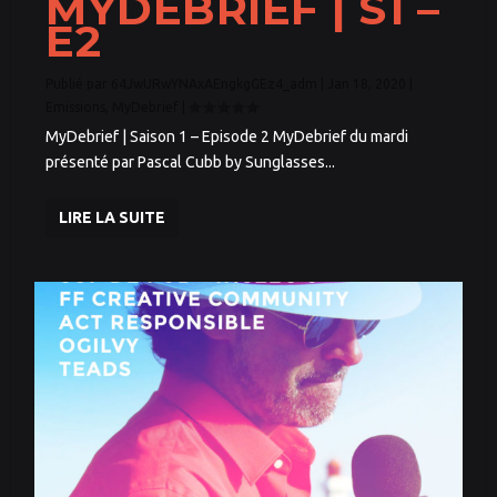
MYDEBRIEF | S1 –
E2
Publié par
64JwURwYNAxAEngkgGEz4_adm
|
Jan 18, 2020
|
Emissions
,
MyDebrief
|
MyDebrief | Saison 1 – Episode 2 MyDebrief du mardi
présenté par Pascal Cubb by Sunglasses...
LIRE LA SUITE