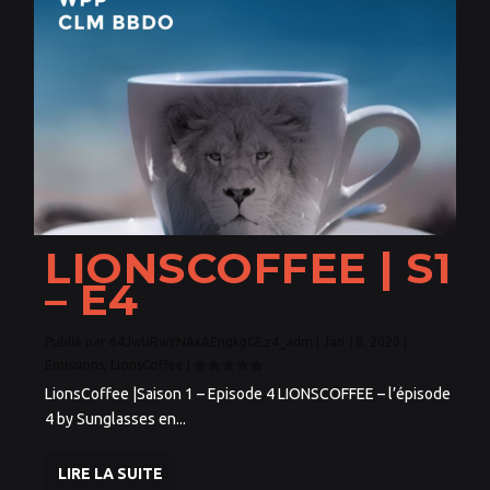
LIONSCOFFEE | S1
– E4
Publié par
64JwURwYNAxAEngkgGEz4_adm
|
Jan 18, 2020
|
Emissions
,
LionsCoffee
|
LionsCoffee |Saison 1 – Episode 4 LIONSCOFFEE – l’épisode
4 by Sunglasses en...
LIRE LA SUITE