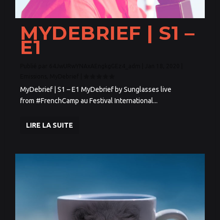
MYDEBRIEF | S1 –
E1
Publié par
64JwURwYNAxAEngkgGEz4_adm
|
Jan 18, 2020
|
Emissions
,
MyDebrief
|
MyDebrief | S1 – E1 MyDebrief by Sunglasses live
from #FrenchCamp au Festival International...
LIRE LA SUITE