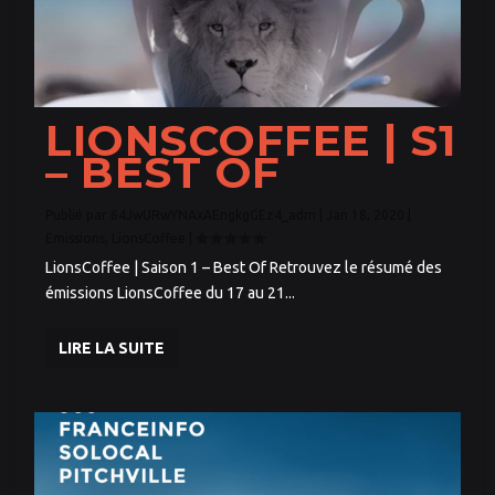
LIONSCOFFEE | S1
– BEST OF
Publié par
64JwURwYNAxAEngkgGEz4_adm
|
Jan 18, 2020
|
Emissions
,
LionsCoffee
|
LionsCoffee | Saison 1 – Best Of Retrouvez le résumé des
émissions LionsCoffee du 17 au 21...
LIRE LA SUITE