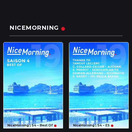
NICEMORNING
NiceMorning | S4 – Best Of
NiceMorning | S4 – E5