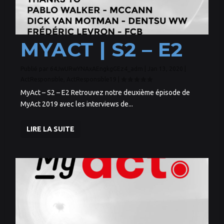
MYACT | S2 – E2
Publié par
64JwURwYNAxAEngkgGEz4_adm
|
Jan 13, 2020
|
ActResponsible
,
ActResponsible19
|
MyAct – S2 – E2 Retrouvez notre deuxième épisode de
MyAct 2019 avec les interviews de...
LIRE LA SUITE