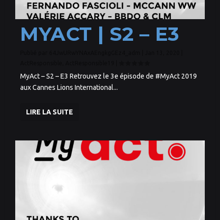
MYACT | S2 – E3
Publié par
64JwURwYNAxAEngkgGEz4_adm
|
Jan 13, 2020
|
ActResponsible
,
ActResponsible19
|
MyAct – S2 – E3 Retrouvez le 3e épisode de #MyAct 2019
aux Cannes Lions International...
LIRE LA SUITE