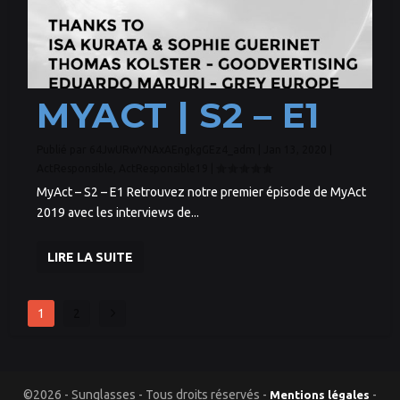
MYACT | S2 – E1
Publié par
64JwURwYNAxAEngkgGEz4_adm
|
Jan 13, 2020
|
ActResponsible
,
ActResponsible19
|
MyAct – S2 – E1 Retrouvez notre premier épisode de MyAct
2019 avec les interviews de...
LIRE LA SUITE
1
2
©2026 - Sunglasses - Tous droits réservés -
-
Mentions légales