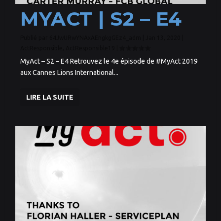
MYACT | S2 – E4
Publié par
64JwURwYNAxAEngkgGEz4_adm
|
Jan 13, 2020
|
ActResponsible
,
ActResponsible19
|
MyAct – S2 – E4 Retrouvez le 4e épisode de #MyAct 2019
aux Cannes Lions International...
LIRE LA SUITE