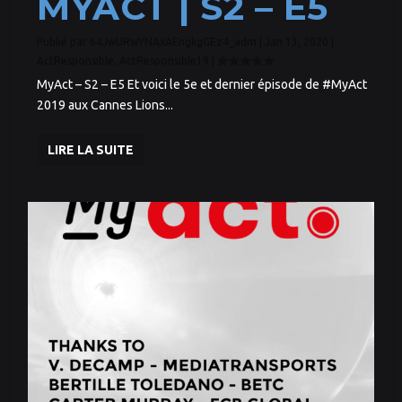
MYACT | S2 – E5
Publié par
64JwURwYNAxAEngkgGEz4_adm
|
Jan 13, 2020
|
ActResponsible
,
ActResponsible19
|
MyAct – S2 – E5 Et voici le 5e et dernier épisode de #MyAct
2019 aux Cannes Lions...
LIRE LA SUITE